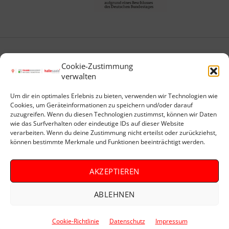
Nach oben
↑
Cookie-Zustimmung
verwalten
Um dir ein optimales Erlebnis zu bieten, verwenden wir Technologien wie
Cookies, um Geräteinformationen zu speichern und/oder darauf
zuzugreifen. Wenn du diesen Technologien zustimmst, können wir Daten
wie das Surfverhalten oder eindeutige IDs auf dieser Website
verarbeiten. Wenn du deine Zustimmung nicht erteilst oder zurückziehst,
können bestimmte Merkmale und Funktionen beeinträchtigt werden.
© Stadt
Impressum
AKZEPTIEREN
Halle (Saale)
Datenschutz
2023
Barrierefreiheit
Sitemap
ABLEHNEN
Cookie-Richtlinie
Datenschutz
Impressum